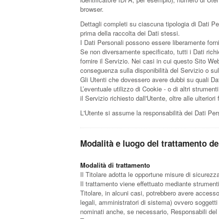
browser.
Dettagli completi su ciascuna tipologia di Dati Per
prima della raccolta dei Dati stessi.
I Dati Personali possono essere liberamente fornit
Se non diversamente specificato, tutti i Dati ric
fornire il Servizio. Nei casi in cui questo Sito We
conseguenza sulla disponibilità del Servizio o sul
Gli Utenti che dovessero avere dubbi su quali Dati
L’eventuale utilizzo di Cookie - o di altri strument
il Servizio richiesto dall'Utente, oltre alle ulteri
L'Utente si assume la responsabilità dei Dati Pers
Modalità e luogo del trattamento dei
Modalità di trattamento
Il Titolare adotta le opportune misure di sicurezz
Il trattamento viene effettuato mediante strumenti 
Titolare, in alcuni casi, potrebbero avere access
legali, amministratori di sistema) ovvero soggetti 
nominati anche, se necessario, Responsabili del T