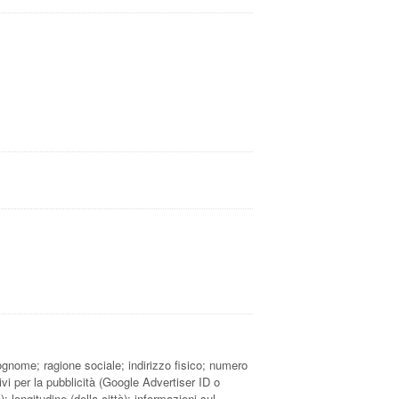
ognome; ragione sociale; indirizzo fisico; numero
ivi per la pubblicità (Google Advertiser ID o
; longitudine (della città); informazioni sul