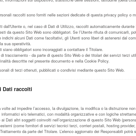
sonali raccolti sono forniti nelle sezioni dedicate di questa privacy policy o me
i dall'Utente o, nel caso di Dati di Utilizzo, raccolti automaticamente durante
hiesti da questo Sito Web sono obbligatori. Se l’Utente rifiuta di comunicarli,
b indichi alcuni Dati come facoltativi, gli Utenti sono liberi di astenersi dal c
la sua operatività.
 siano obbligatori sono incoraggiati a contattare il Titolare.
i di tracciamento - da parte di questo Sito Web o dei titolari dei servizi terzi uti
ori finalità descritte nel presente documento e nella Cookie Policy.
onali di terzi ottenuti, pubblicati o condivisi mediante questo Sito Web.
 Dati raccolti
a volte ad impedire l’accesso, la divulgazione, la modifica o la distruzione non
informatici e/o telematici, con modalità organizzative e con logiche strettament
o ai Dati altri soggetti coinvolti nell’organizzazione di questo Sito Web (pers
esterni (come fornitori di servizi tecnici terzi, corrieri postali, hosting provi
rattamento da parte del Titolare. L’elenco aggiornato dei Responsabili potrà s