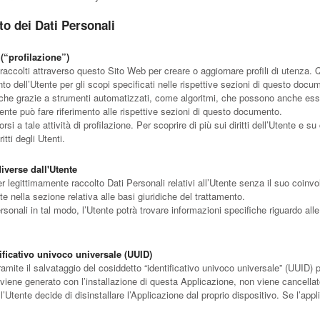
to dei Dati Personali
 (“profilazione”)
zzo raccolti attraverso questo Sito Web per creare o aggiornare profili di utenza.
o dell’Utente per gli scopi specificati nelle rispettive sezioni di questo docu
che grazie a strumenti automatizzati, come algoritmi, che possono anche essere 
’Utente può fare riferimento alle rispettive sezioni di questo documento.
i a tale attività di profilazione. Per scoprire di più sui diritti dell’Utente e su
tti degli Utenti.
diverse dall'Utente
r legittimamente raccolto Dati Personali relativi all’Utente senza il suo coinvol
te nella sezione relativa alle basi giuridiche del trattamento.
sonali in tal modo, l’Utente potrà trovare informazioni specifiche riguardo alle 
tificativo univoco universale (UUID)
amite il salvataggio del cosiddetto “identificativo univoco universale” (UUID) pe
re viene generato con l’installazione di questa Applicazione, non viene cancell
Utente decide di disinstallare l’Applicazione dal proprio dispositivo. Se l’app