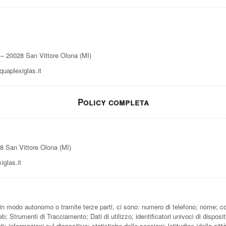
– 20028 San Vittore Olona (MI)
uaplexiglas.it
Policy completa
8 San Vittore Olona (MI)
iglas.it
 in modo autonomo o tramite terze parti, ci sono: numero di telefono; nome; c
b; Strumenti di Tracciamento; Dati di utilizzo; identificatori univoci di disposit
 informazioni sul dispositivo; statistiche delle sessioni; latitudine (della città)